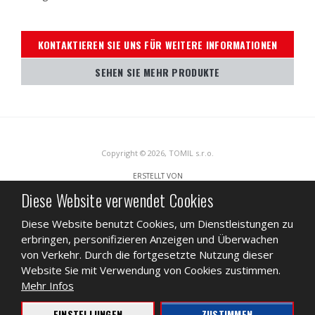
KONTAKTIEREN SIE UNS FÜR WEITERE INFORMATIONEN
SEHEN SIE MEHR PRODUKTE
Copyright © 2026, TOMIL s.r.o.
ERSTELLT VON
Diese Website verwendet Cookies
Diese Website benutzt Cookies, um Dienstleistungen zu
Diese Website ist durch reCAPTCHA geschützt und es gelten die
erbringen, personifizieren Anzeigen und Überwachen
Datenschutzbestimmungen
und
Nutzungsbedingungen
von Google.
von Verkehr. Durch die fortgesetzte Nutzung dieser
SITEMAP
NUTZUNGSBEDINGUNGEN
DATENSCHUTZ
Website Sie mit Verwendung von Cookies zustimmen.
Mehr Infos
GESCHÄFT
DATENBLATT ÜBER INHALTSSTOFFE
VIDEO
EINSTELLUNGEN
ZUSTIMMEN