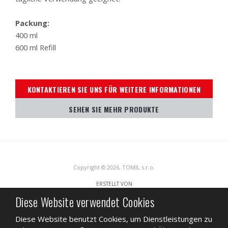
Packung:
400 ml
600 ml Refill
KONTAKTIEREN SIE UNS FÜR WEITERE INFORMATIONEN
SEHEN SIE MEHR PRODUKTE
Copyright © 2026, TOMIL s.r.o.
ERSTELLT VON
Diese Website verwendet Cookies
Diese Website benutzt Cookies, um Dienstleistungen zu
Diese Website ist durch reCAPTCHA geschützt und es gelten die