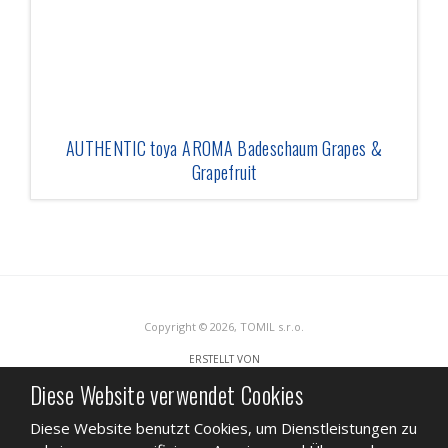
AUTHENTIC toya AROMA Badeschaum Grapes &
Grapefruit
Copyright © 2026, TOMIL s.r.o.
ERSTELLT VON
Diese Website verwendet Cookies
Diese Website benutzt Cookies, um Dienstleistungen zu
Diese Website ist durch reCAPTCHA geschützt und es gelten die