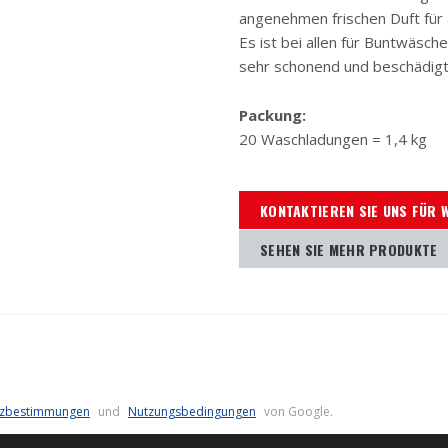
angenehmen frischen Duft für
Es ist bei allen für Buntwäs
sehr schonend und beschädigt
Packung:
20 Waschladungen = 1,4 kg
KONTAKTIEREN SIE UNS FÜR 
SEHEN SIE MEHR PRODUKTE
tzbestimmungen
und
Nutzungsbedingungen
von Google.
SITEMAP
NUTZUNGSBEDINGUNGEN
DATENSCHUTZ