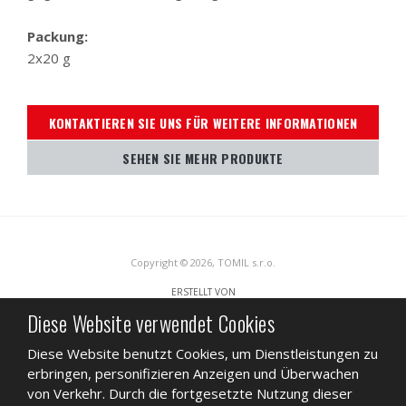
Packung:
2x20 g
KONTAKTIEREN SIE UNS FÜR WEITERE INFORMATIONEN
SEHEN SIE MEHR PRODUKTE
Copyright © 2026, TOMIL s.r.o.
ERSTELLT VON
Diese Website verwendet Cookies
Diese Website benutzt Cookies, um Dienstleistungen zu
Diese Website ist durch reCAPTCHA geschützt und es gelten die
erbringen, personifizieren Anzeigen und Überwachen
Datenschutzbestimmungen
und
Nutzungsbedingungen
von Google.
von Verkehr. Durch die fortgesetzte Nutzung dieser
SITEMAP
NUTZUNGSBEDINGUNGEN
DATENSCHUTZ