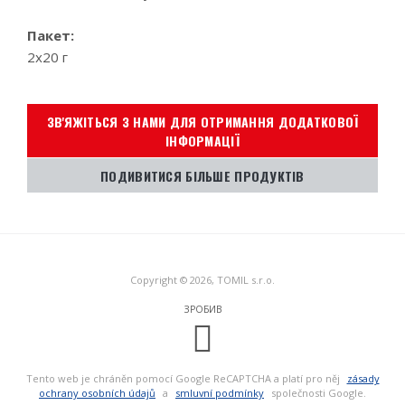
Пакет:
2x20 г
ЗВ'ЯЖІТЬСЯ З НАМИ ДЛЯ ОТРИМАННЯ ДОДАТКОВОЇ
ІНФОРМАЦІЇ
ПОДИВИТИСЯ БІЛЬШЕ ПРОДУКТІВ
Copyright © 2026, TOMIL s.r.o.
ЗРОБИВ
Tento web je chráněn pomocí Google ReCAPTCHA a platí pro něj
zásady
ochrany osobních údajů
a
smluvní podmínky
společnosti Google.