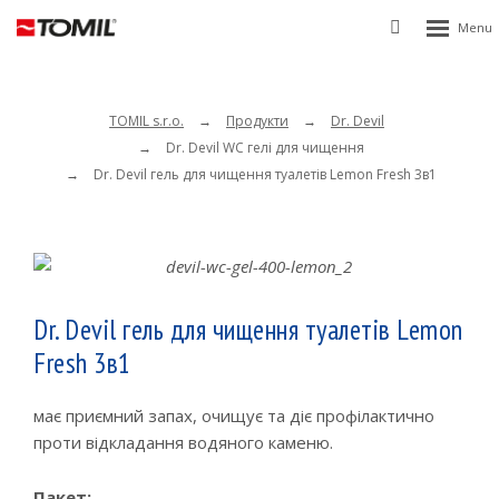
Rozbalen
Vyhledávání
menu
TOMIL s.r.o.
Продукти
Dr. Devil
Dr. Devil WC гелі для чищення
Dr. Devil гель для чищення туалетів Lemon Fresh 3в1
Dr. Devil гель для чищення туалетів Lemon
Fresh 3в1
має приємний запах, очищує та діє профілактично
проти відкладання водяного каменю.
Пакет: