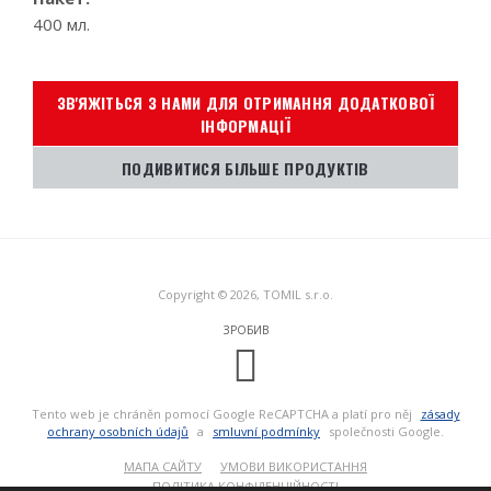
400 мл.
ЗВ'ЯЖІТЬСЯ З НАМИ ДЛЯ ОТРИМАННЯ ДОДАТКОВОЇ
ІНФОРМАЦІЇ
ПОДИВИТИСЯ БІЛЬШЕ ПРОДУКТІВ
Copyright © 2026, TOMIL s.r.o.
ЗРОБИВ
Tento web je chráněn pomocí Google ReCAPTCHA a platí pro něj
zásady
ochrany osobních údajů
a
smluvní podmínky
společnosti Google.
МАПА САЙТУ
УМОВИ ВИКОРИСТАННЯ
ПОЛІТИКА КОНФІДЕНЦІЙНОСТІ