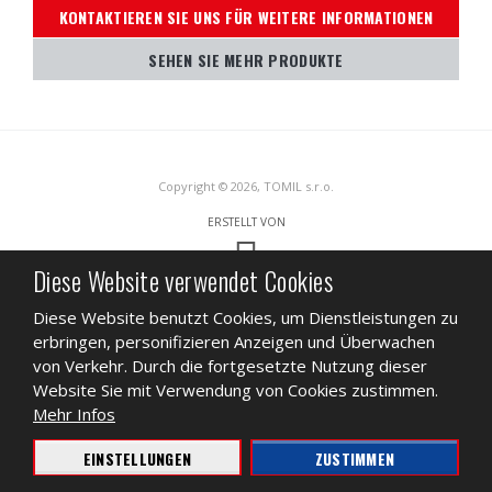
KONTAKTIEREN SIE UNS FÜR WEITERE INFORMATIONEN
SEHEN SIE MEHR PRODUKTE
Copyright © 2026, TOMIL s.r.o.
ERSTELLT VON
Diese Website verwendet Cookies
Diese Website ist durch reCAPTCHA geschützt und es gelten die
Diese Website benutzt Cookies, um Dienstleistungen zu
Datenschutzbestimmungen
und
Nutzungsbedingungen
von Google.
erbringen, personifizieren Anzeigen und Überwachen
SITEMAP
NUTZUNGSBEDINGUNGEN
DATENSCHUTZ
von Verkehr. Durch die fortgesetzte Nutzung dieser
Website Sie mit Verwendung von Cookies zustimmen.
GESCHÄFT
DATENBLATT ÜBER INHALTSSTOFFE
VIDEO
Mehr Infos
EINSTELLUNGEN
ZUSTIMMEN