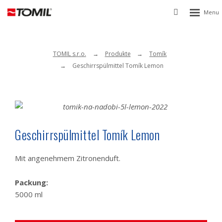
Rozbalen
Vyhledávání
menu
TOMIL s.r.o.
Produkte
Tomík
Geschirrspülmittel Tomík Lemon
Geschirrspülmittel Tomík Lemon
Mit angenehmem Zitronenduft.
Packung:
5000 ml