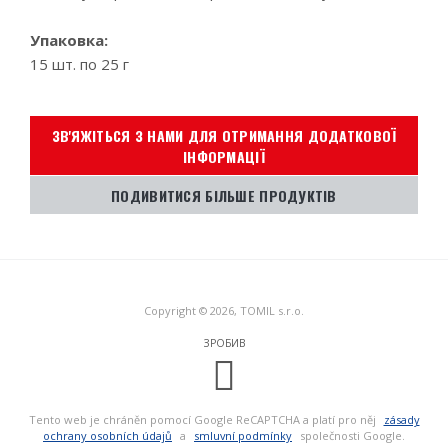
Упаковка:
15 шт. по 25 г
ЗВ'ЯЖІТЬСЯ З НАМИ ДЛЯ ОТРИМАННЯ ДОДАТКОВОЇ
ІНФОРМАЦІЇ
ПОДИВИТИСЯ БІЛЬШЕ ПРОДУКТІВ
Copyright © 2026, TOMIL s.r.o.
ЗРОБИВ
Tento web je chráněn pomocí Google ReCAPTCHA a platí pro něj
zásady
ochrany osobních údajů
a
smluvní podmínky
společnosti Google.