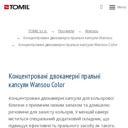
Rozbalen
Vyhledávání
menu
TOMIL s.r.o.
Продукти
Wansou
Концентровані двокамерні пральні капсули Wansou
Концентровані двокамерні пральні капсули Wansou Color
Концентровані двокамерні пральні
капсули Wansou Color
Концентровані двокамерні капсули для кольорової
білизни з приємним свіжим запахом та домішкою
речовини для захисту кольорів. У меншій камері
міститься спеціальний додатковий складник, що
підвищує ефективність прального засобу як такого.