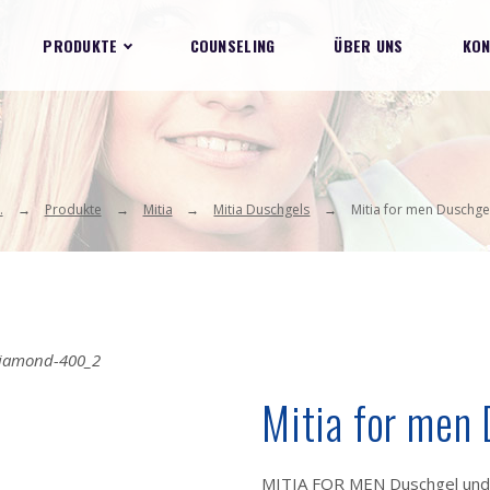
PRODUKTE
COUNSELING
ÜBER UNS
KON
.
Produkte
Mitia
Mitia Duschgels
Mitia for men Duschg
Mitia for men
MITIA FOR MEN Duschgel und S