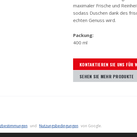
maximaler Frische und Reinhei
sodass Duschen dank des fris
echten Genuss wird.
Packung:
400 ml
KONTAKTIEREN SIE UNS FÜR 
SEHEN SIE MEHR PRODUKTE
tzbestimmungen
und
Nutzungsbedingungen
von Google.
SITEMAP
NUTZUNGSBEDINGUNGEN
DATENSCHUTZ