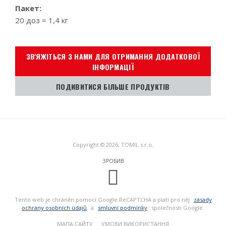
Пакет:
20 доз = 1,4 кг
ЗВ'ЯЖІТЬСЯ З НАМИ ДЛЯ ОТРИМАННЯ ДОДАТКОВОЇ
ІНФОРМАЦІЇ
ПОДИВИТИСЯ БІЛЬШЕ ПРОДУКТІВ
Copyright © 2026, TOMIL s.r.o.
ЗРОБИВ
Tento web je chráněn pomocí Google ReCAPTCHA a platí pro něj
zásady
ochrany osobních údajů
a
smluvní podmínky
společnosti Google.
МАПА САЙТУ
УМОВИ ВИКОРИСТАННЯ