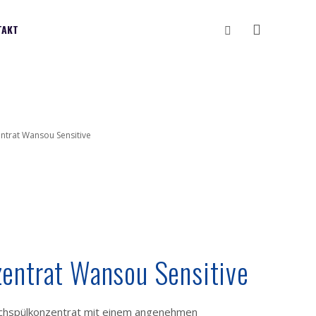
Vyhledávání
TAKT
ntrat Wansou Sensitive
entrat Wansou Sensitive
ichspülkonzentrat mit einem angenehmen