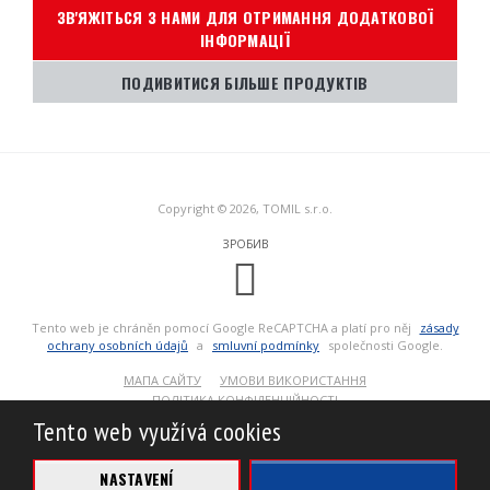
ЗВ'ЯЖІТЬСЯ З НАМИ ДЛЯ ОТРИМАННЯ ДОДАТКОВОЇ
ІНФОРМАЦІЇ
ПОДИВИТИСЯ БІЛЬШЕ ПРОДУКТІВ
Copyright © 2026, TOMIL s.r.o.
ЗРОБИВ
Tento web je chráněn pomocí Google ReCAPTCHA a platí pro něj
zásady
ochrany osobních údajů
a
smluvní podmínky
společnosti Google.
МАПА САЙТУ
УМОВИ ВИКОРИСТАННЯ
ПОЛІТИКА КОНФІДЕНЦІЙНОСТІ
Tento web využívá cookies
БІЗНЕС
БІЗНЕС
NASTAVENÍ