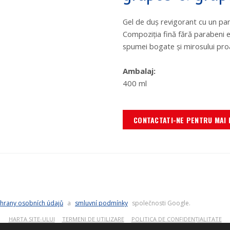
Gel de
duş revigorant cu un par
Compoziţia fină fără parabeni es
spumei bogate şi mirosului proa
Ambalaj:
400 ml
CONTACTATI-NE PENTRU MAI 
hrany osobních údajů
a
smluvní podmínky
společnosti Google.
HARTA SITE-ULUI
TERMENI DE UTILIZARE
POLITICA DE CONFIDENȚIALITATE