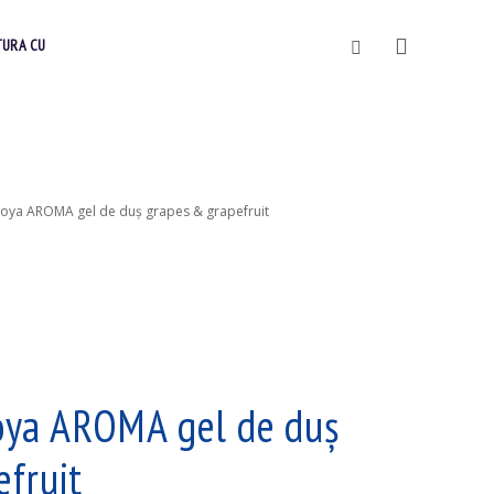
Vyhledávání
TURA CU
oya AROMA gel de duş grapes & grapefruit
ya AROMA gel de duş
efruit