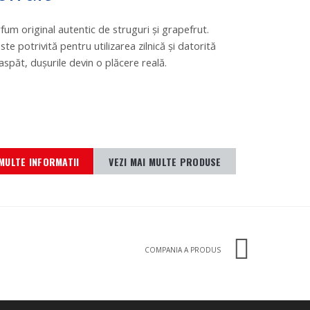
fum original autentic de struguri şi grapefrut.
te potrivită pentru utilizarea zilnică şi datorită
spăt, duşurile devin o plăcere reală.
MULTE INFORMATII
VEZI MAI MULTE PRODUSE
COMPANIA A PRODUS