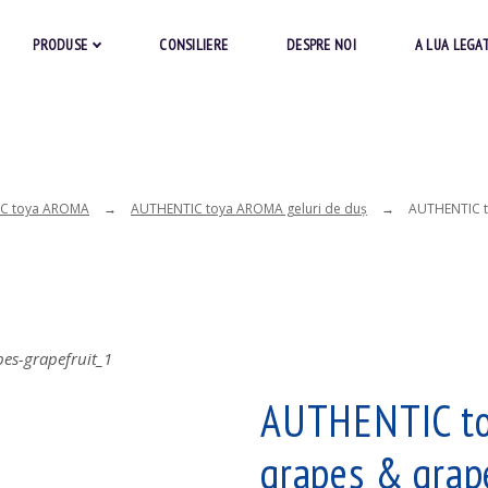
PRODUSE
CONSILIERE
DESPRE NOI
A LUA LEGA
C toya AROMA
AUTHENTIC toya AROMA geluri de duş
AUTHENTIC t
AUTHENTIC to
grapes & grap