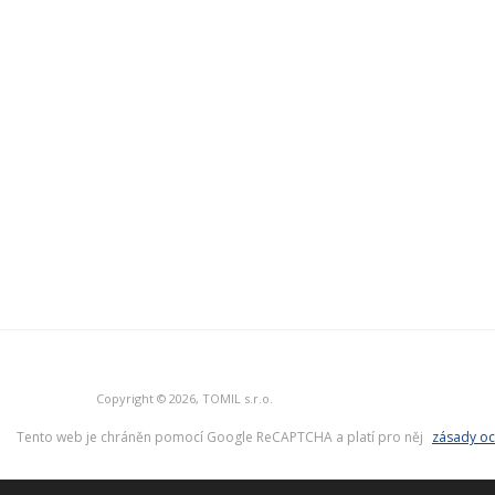
Copyright © 2026, TOMIL s.r.o.
Tento web je chráněn pomocí Google ReCAPTCHA a platí pro něj
zásady oc