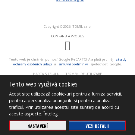
Copyright © 2026, TOMIL s.r.o.
COMPANIA A PRODUS
Tento web je chráněn pomocí Google ReCAPTCHA a platí pro něj
zásady
ochrany osobních údajů
a
smluvní podmínky
společnosti Google.
HARTA SITE-ULUI
TERMENI DE UTILIZARE
POLITICA DE CONFIDENȚIALITATE
Tento web využívá cookies
AFACERI
FIŞE TEHNICE
Acest site utilizează cookie-uri pentru a furniza servicii,
pentru a personaliza anunţurile şi pentru a analiza
traficul. Prin utilizarea acestui site sunteţi de acord cu
aceste aspecte.
Înţeleg
NASTAVENÍ
VEZI DETALII