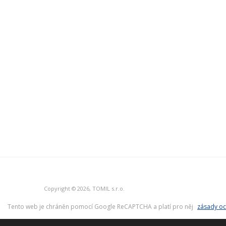
Copyright © 2026, TOMIL s.r.o.
Tento web je chráněn pomocí Google ReCAPTCHA a platí pro něj
zásady oc