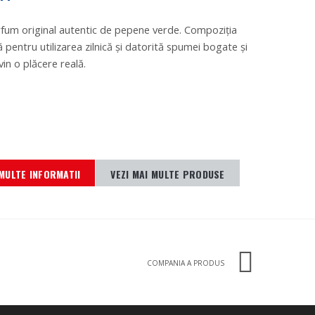
rfum original autentic de pepene verde. Compoziţia
ă pentru utilizarea zilnică şi datorită spumei bogate şi
in o plăcere reală.
MULTE INFORMATII
VEZI MAI MULTE PRODUSE
COMPANIA A PRODUS