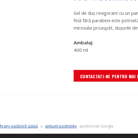
Gel de
duş revigorant cu un pa
fină fără parabeni este potrivit
mirosului proaspăt, duşurile dev
Ambalaj:
400 ml
CONTACTATI-NE PENTRU MAI 
hrany osobních údajů
a
smluvní podmínky
společnosti Google.
HARTA SITE-ULUI
TERMENI DE UTILIZARE
POLITICA DE CONFIDENȚIALITATE