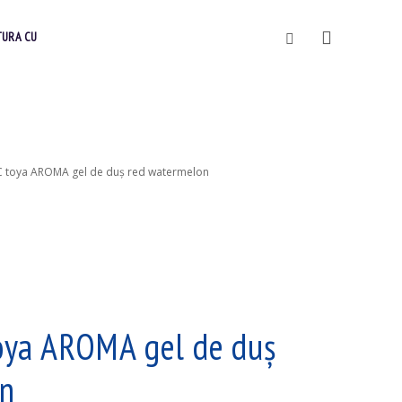
Vyhledávání
TURA CU
 toya AROMA gel de duş red watermelon
ya AROMA gel de duş
on