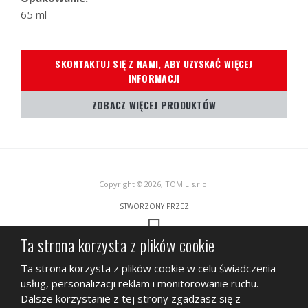
65 ml
SKONTAKTUJ SIĘ Z NAMI, ABY UZYSKAĆ WIĘCEJ
INFORMACJI
ZOBACZ WIĘCEJ PRODUKTÓW
Copyright © 2026, TOMIL s.r.o.
STWORZONY PRZEZ
Ta strona korzysta z plików cookie
Ta strona jest chroniona przez Google ReCAPTCHA, podlega
Polityce
Ta strona korzysta z plików cookie w celu świadczenia
prywatności
Google i
Warunkom świadczenia usług.
usług, personalizacji reklam i monitorowanie ruchu.
MAPA STRONY
WARUNKI KORZYSTANIA
POLITYKA PRYWATNOŚCI
Dalsze korzystanie z tej strony zgadzasz się z