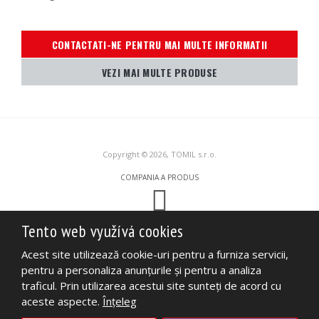
CONTACTATI-NE PENTRU MAI MULTE INFORMATII
VEZI MAI MULTE PRODUSE
Copyright © 2026, TOMIL s.r.o.
COMPANIA A PRODUS
Tento web využívá cookies
Tento web je chráněn pomocí Google ReCAPTCHA a platí pro něj
zásady
ochrany osobních údajů
a
smluvní podmínky
společnosti Google.
Acest site utilizează cookie-uri pentru a furniza servicii,
HARTA SITE-ULUI
TERMENI DE UTILIZARE
pentru a personaliza anunţurile şi pentru a analiza
POLITICA DE CONFIDENȚIALITATE
traficul. Prin utilizarea acestui site sunteţi de acord cu
aceste aspecte.
Înţeleg
AFACERI
FIŞE TEHNICE