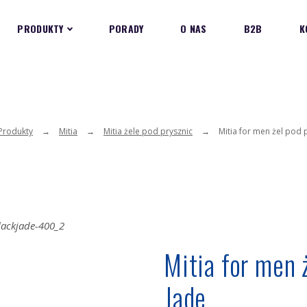
PRODUKTY
PORADY
O NAS
B2B
K
Produkty
Mitia
Mitia żele pod prysznic
Mitia for men żel pod 
Mitia for men 
Jade