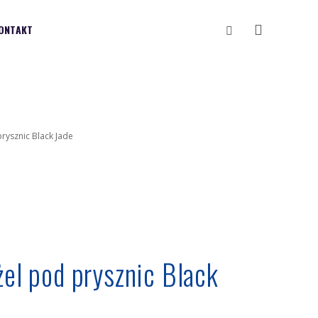
Vyhledávání
ONTAKT
prysznic Black Jade
żel pod prysznic Black