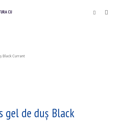
Vyhledávání
TURA CU
uş Black Currant
s gel de duş Black