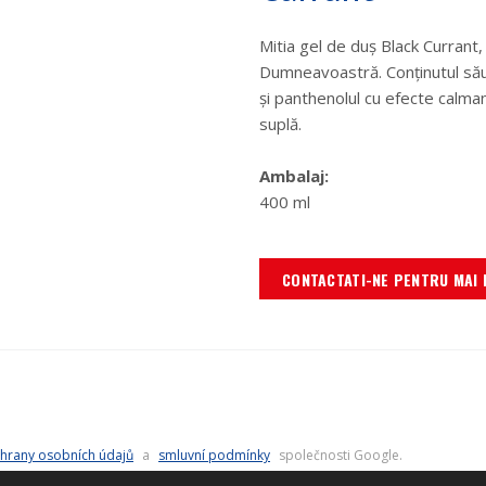
Mitia gel de duş Black Currant,
Dumneavoastră. Conţinutul său
şi panthenolul cu efecte calma
suplă.
Ambalaj:
400 ml
CONTACTATI-NE PENTRU MAI 
hrany osobních údajů
a
smluvní podmínky
společnosti Google.