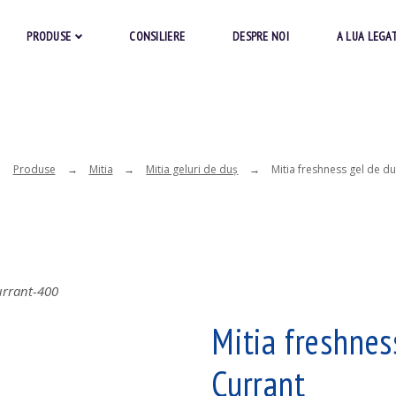
PRODUSE
CONSILIERE
DESPRE NOI
A LUA LEGA
Produse
Mitia
Mitia geluri de duş
Mitia freshness gel de d
Mitia freshnes
Currant