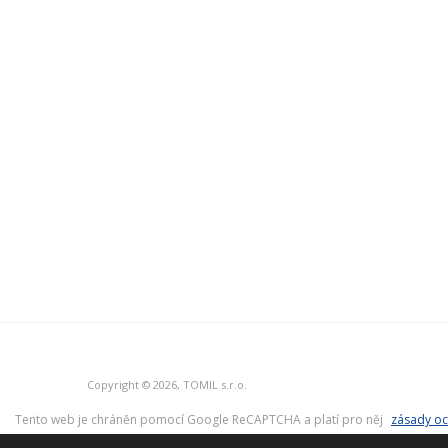
Copyright © 2026, TOMIL s.r.o.
Tento web je chráněn pomocí Google ReCAPTCHA a platí pro něj
zásady oc