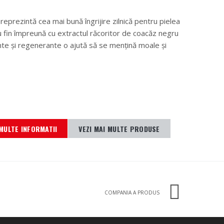
 reprezintă cea mai bună îngrijire zilnică pentru pielea
 fin împreună cu extractul răcoritor de coacăz negru
nte şi regenerante o ajută să se menţină moale şi
MULTE INFORMATII
VEZI MAI MULTE PRODUSE
COMPANIA A PRODUS