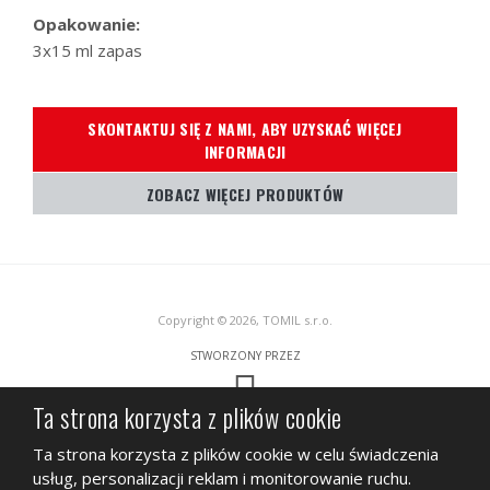
Opakowanie:
3x15 ml zapas
SKONTAKTUJ SIĘ Z NAMI, ABY UZYSKAĆ WIĘCEJ
INFORMACJI
ZOBACZ WIĘCEJ PRODUKTÓW
Copyright © 2026, TOMIL s.r.o.
STWORZONY PRZEZ
Ta strona korzysta z plików cookie
Ta strona jest chroniona przez Google ReCAPTCHA, podlega
Polityce
Ta strona korzysta z plików cookie w celu świadczenia
prywatności
Google i
Warunkom świadczenia usług.
usług, personalizacji reklam i monitorowanie ruchu.