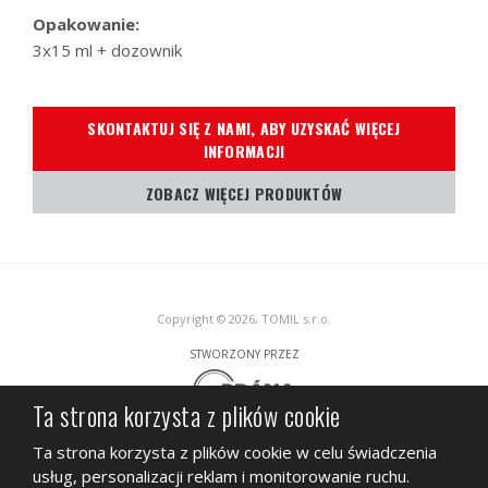
Opakowanie:
3x15 ml + dozownik
SKONTAKTUJ SIĘ Z NAMI, ABY UZYSKAĆ WIĘCEJ
INFORMACJI
ZOBACZ WIĘCEJ PRODUKTÓW
Copyright © 2026, TOMIL s.r.o.
STWORZONY PRZEZ
Ta strona korzysta z plików cookie
Ta strona jest chroniona przez Google ReCAPTCHA, podlega
Polityce
Ta strona korzysta z plików cookie w celu świadczenia
prywatności
Google i
Warunkom świadczenia usług.
usług, personalizacji reklam i monitorowanie ruchu.