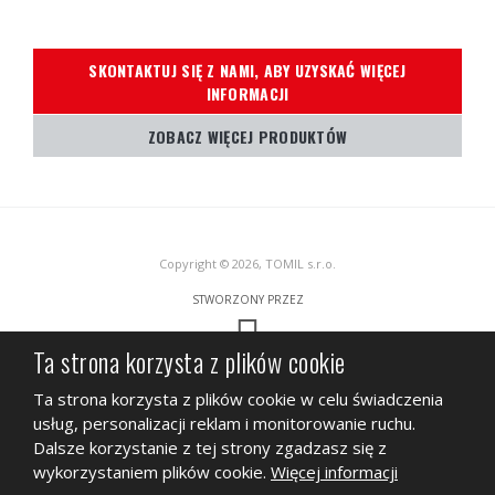
SKONTAKTUJ SIĘ Z NAMI, ABY UZYSKAĆ WIĘCEJ
INFORMACJI
ZOBACZ WIĘCEJ PRODUKTÓW
Copyright © 2026, TOMIL s.r.o.
STWORZONY PRZEZ
Ta strona korzysta z plików cookie
Ta strona jest chroniona przez Google ReCAPTCHA, podlega
Polityce
Ta strona korzysta z plików cookie w celu świadczenia
prywatności
Google i
Warunkom świadczenia usług.
usług, personalizacji reklam i monitorowanie ruchu.
MAPA STRONY
WARUNKI KORZYSTANIA
POLITYKA PRYWATNOŚCI
Dalsze korzystanie z tej strony zgadzasz się z
wykorzystaniem plików cookie.
Więcej informacji
BIZNES
ARKUSZE DANYCH SKŁADNIKÓW