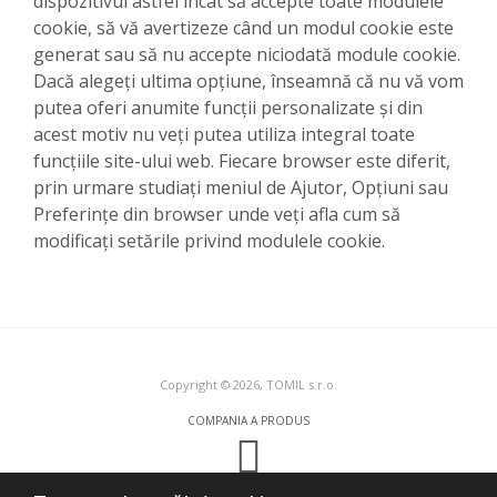
dispozitivul astfel încât să accepte toate modulele
cookie, să vă avertizeze când un modul cookie este
generat sau să nu accepte niciodată module cookie.
Dacă alegeți ultima opțiune, înseamnă că nu vă vom
putea oferi anumite funcții personalizate și din
acest motiv nu veți putea utiliza integral toate
funcțiile site-ului web. Fiecare browser este diferit,
prin urmare studiați meniul de Ajutor, Opțiuni sau
Preferințe din browser unde veți afla cum să
modificați setările privind modulele cookie.
Copyright © 2026, TOMIL s.r.o.
COMPANIA A PRODUS