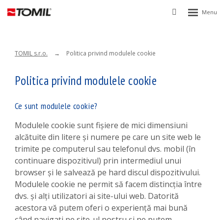
Rozbalen
Vyhledávání
menu
TOMIL s.r.o.
Politica privind modulele cookie
Politica privind modulele cookie
Ce sunt modulele cookie?
Modulele cookie sunt fișiere de mici dimensiuni
alcătuite din litere și numere pe care un site web le
trimite pe computerul sau telefonul dvs. mobil (în
continuare dispozitivul) prin intermediul unui
browser și le salvează pe hard discul dispozitivului.
Modulele cookie ne permit să facem distincția între
dvs. și alți utilizatori ai site-ului web. Datorită
acestora vă putem oferi o experiență mai bună
când navigați pe site-ul nostru și ne putem