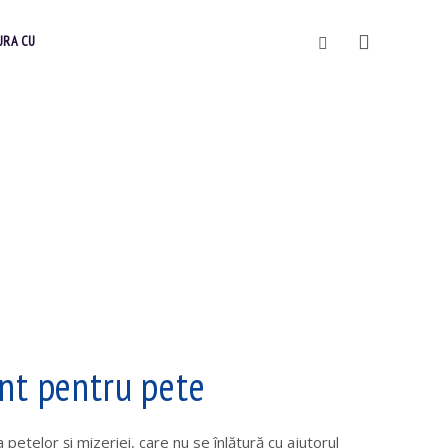
Vyhledávání
URA CU
nt pentru pete
petelor şi mizeriei, care nu se înlătură cu ajutorul