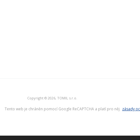
Copyright © 2026, TOMIL s.r.o.
Tento web je chráněn pomocí Google ReCAPTCHA a platí pro něj
zásady oc