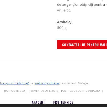
detergenţilor obişnuiţi pentru r
vin, e.t.c.
Ambalaj:
500 g
CONTACTATI-NE PENTRU MAI 
hrany osobních údajů
a
smluvní podmínky
společnosti Google.
HARTA SITE-ULUI
TERMENI DE UTILIZARE
POLITICA DE CONFIDENȚIALITATE
AFACERI
FIŞE TEHNICE