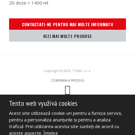
20 doze = 1400 ml
CONTACTATI-NE PENTRU MAI MULTE INFORMATII
VEZI MAI MULTE PRODUSE
Copyright © 2026, TOMIL s.r.o.
COMPANIA A PRODUS
Tento web využívá cookies
Tento web je chráněn pomocí Google ReCAPTCHA a platí pro něj
zásady
ochrany osobních údajů
a
smluvní podmínky
společnosti Google.
Acest site utilizează cookie-uri pentru a furniza servicii,
HARTA SITE-ULUI
TERMENI DE UTILIZARE
pentru a personaliza anunţurile şi pentru a analiza
POLITICA DE CONFIDENȚIALITATE
traficul. Prin utilizarea acestui site sunteţi de acord cu
aceste aspecte.
Înţeleg