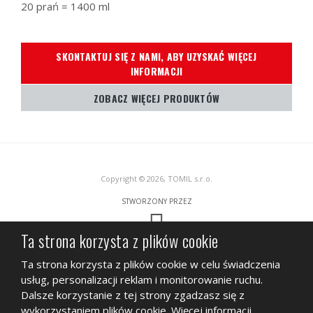
20 prań = 1400 ml
SKONTAKTUJ SIĘ Z NAMI, ABY UZYSKAĆ WIĘCEJ
INFORMACJI
ZOBACZ WIĘCEJ PRODUKTÓW
Copyright © 2026, TOMIL s.r.o.
STWORZONY PRZEZ
Ta strona korzysta z plików cookie
Ta strona jest chroniona przez Google ReCAPTCHA, podlega
Polityce
Ta strona korzysta z plików cookie w celu świadczenia
prywatności
Google i
Warunkom świadczenia usług.
usług, personalizacji reklam i monitorowanie ruchu.
MAPA STRONY
WARUNKI KORZYSTANIA
POLITYKA PRYWATNOŚCI
Dalsze korzystanie z tej strony zgadzasz się z
wykorzystaniem plików cookie.
Więcej informacji