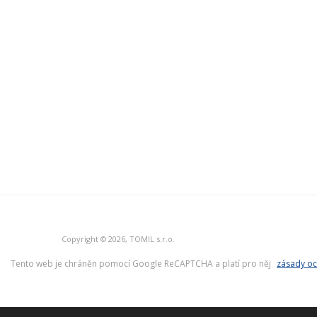
Copyright © 2026, TOMIL s.r.o.
Tento web je chráněn pomocí Google ReCAPTCHA a platí pro něj
zásady oc