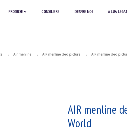
PRODUSE
CONSILIERE
DESPRE NOI
A LUA LEGA
se
Air menline
AIR menline deo picture
AIR menline deo pict
AIR menline de
World