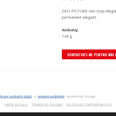
DEO PICTURE non stop elegant
permanent elegant.
Ambalaj:
1x8 g
CONTACTATI-NE PENTRU MAI 
hrany osobních údajů
a
smluvní podmínky
společnosti Google.
HARTA SITE-ULUI
TERMENI DE UTILIZARE
POLITICA DE CONFIDENȚIALITATE