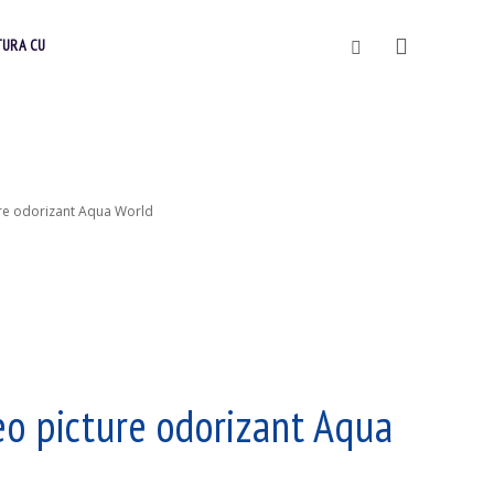
Vyhledávání
TURA CU
ure odorizant Aqua World
o picture odorizant Aqua