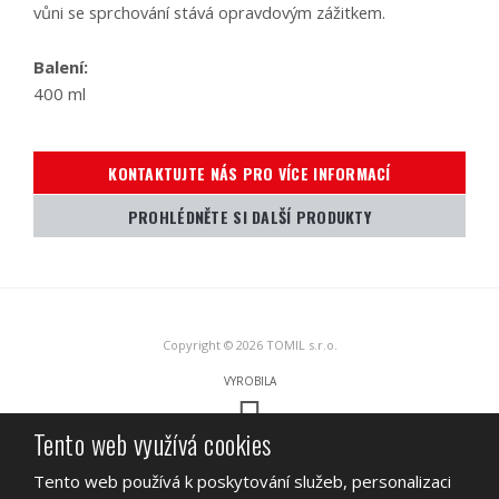
vůni se sprchování stává opravdovým zážitkem.
Balení:
400 ml
KONTAKTUJTE NÁS PRO VÍCE INFORMACÍ
PROHLÉDNĚTE SI DALŠÍ PRODUKTY
Copyright © 2026 TOMIL s.r.o.
VYROBILA
Tento web využívá cookies
Tento web je chráněn pomocí Google ReCAPTCHA a platí pro něj
zásady
Tento web používá k poskytování služeb, personalizaci
ochrany osobních údajů
a
smluvní podmínky
společnosti Google.