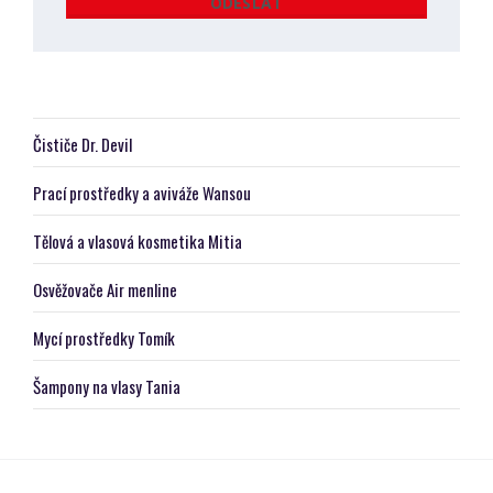
ODESLAT
osobních
Formulář
údajů
.
se
nepodařilo
odeslat.
Čističe Dr. Devil
Prací prostředky a aviváže Wansou
Tělová a vlasová kosmetika Mitia
Osvěžovače Air menline
Mycí prostředky Tomík
Šampony na vlasy Tania