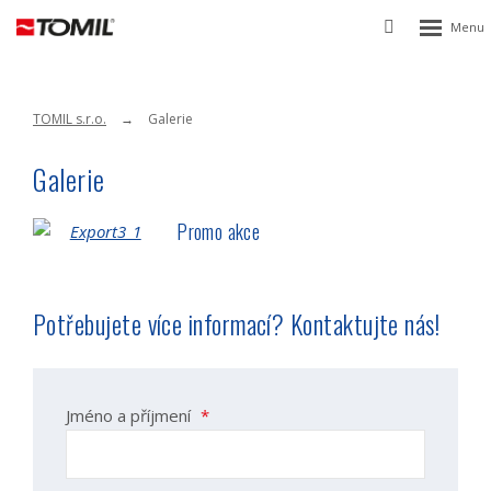
Rozbalen
Vyhledávání
menu
TOMIL s.r.o.
Galerie
Galerie
Promo akce
Potřebujete více informací? Kontaktujte nás!
Jméno a příjmení
*