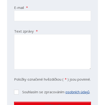
E-mail
*
Text zprávy
*
Položky označené hvězdičkou (
*
) jsou povinné.
Souhlasím se zpracováním
osobních údajů
.
Souhlasím
se
zpracováním