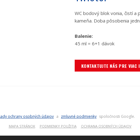
WC bodový blok vonia, čistí a
kameňa. Doba pôsobenia jednej
Balenie:
45 ml = 6+1 dávok
KONTAKTUJTE NÁS PRE VIAC 
ady ochrany osobných údajov
a
zmluvné podmienky
spoločnosti Google.
MAPA STRÁNOK
PODMIENKY POUŽITIA
OCHRANA OSOBNÝCH ÚDAJOV