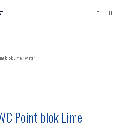
Vyhledávání
KT
int blok Lime Twister
 WC Point blok Lime