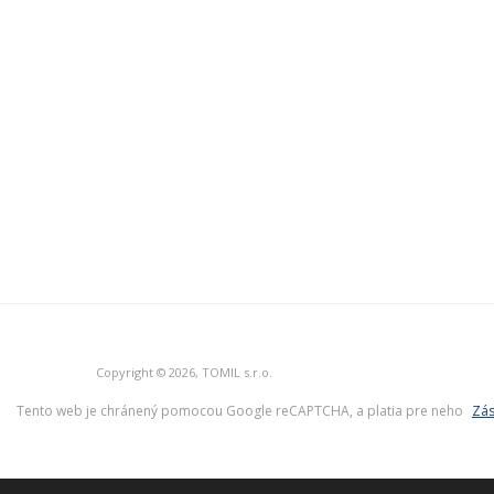
Copyright © 2026, TOMIL s.r.o.
Tento web je chránený pomocou Google reCAPTCHA, a platia pre neho
Zás