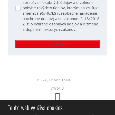
spracúvaní osobných údajov a o voľnom
pohybe takýchto údajov, ktorým sa zrušuje
Súhlasím
smernica 95/46/ES (všeobecné nariadenie
so
o ochrane údajov) a so zákonom č. 18/2018
spracovaním
Z. z. o ochrane osobných údajov a o zmene
mojich
a doplnení niektorých zákonov.
osobných
údajov
v
ODOSLAŤ
súlade
Formulár
s
nariadením
sa
EPaR
nepodarilo
EÚ
2016/679
odoslať
o
Copyright © 2026, TOMIL s.r.o.
ochrane
fyzických
VYTVORILA
osôb
pri
spracúvaní
Tento web využíva cookies
Tento web je chránený pomocou Google reCAPTCHA, a platia pre neho
osobných
Zásady ochrany osobných údajov
a
zmluvné podmienky
spoločnosti