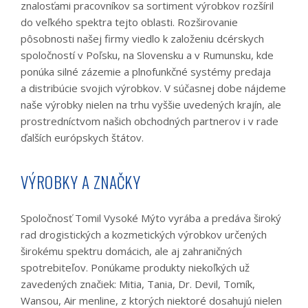
znalosťami pracovníkov sa sortiment výrobkov rozšíril
do veľkého spektra tejto oblasti. Rozširovanie
pôsobnosti našej firmy viedlo k založeniu dcérskych
spoločností v Poľsku, na Slovensku a v Rumunsku, kde
ponúka silné zázemie a plnofunkčné systémy predaja
a distribúcie svojich výrobkov. V súčasnej dobe nájdeme
naše výrobky nielen na trhu vyššie uvedených krajín, ale
prostredníctvom našich obchodných partnerov i v rade
ďalších európskych štátov.
VÝROBKY A ZNAČKY
Spoločnosť Tomil Vysoké Mýto vyrába a predáva široký
rad drogistických a kozmetických výrobkov určených
širokému spektru domácich, ale aj zahraničných
spotrebiteľov. Ponúkame produkty niekoľkých už
zavedených značiek: Mitia, Tania, Dr. Devil, Tomík,
Wansou, Air menline, z ktorých niektoré dosahujú nielen