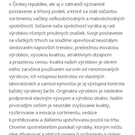
v Českej republike, ale aj v zahraničí významné
postavenie a trhový podiel, a ktoré sa stali súčasťou
sortimentu väčšiny veľkoobchodných a maloobchodných
spoločností. Súčasne naša spoločnosť vyrába aj rad
výrobkov rôznych privátnych značiek. Svoje postavenie
na všetkých trhoch sa snažíme upevňovať neustálym
sledovaním najnovších trendov, priebežnou inováciou
výrobkov, vysokou kvalitou, atraktívnym dizajnom
a priaznivou cenou. Kvalita našich výrobkov je okrem
iného zaručená používaním surovín od renomovaných
výrobcov, ich vstupnou kontrolou vo vlastných
laboratóriách a samozrejmosťou je aj výstupná kontrola
každej výrobnej šarže. Originalita výrobkov je následne
podporená vlastným vývojom a výrobou obalov. Naším
prvoradým cieľom je neustále zvyšovanie kvality,
rozširovanie a inovácia sortimentu, vedúce
k prehlbovaniu a ďalšiemu upevňovaniu pozícií na trhu.
Chceme spotrebiteľom ponúkať výrobky, ktorým môžu
plne dôverovať a plniť ich priania či požiadavky k úplnej