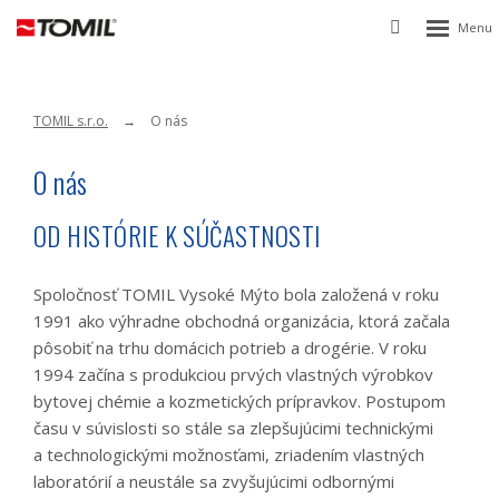
Rozbalen
Vyhledávání
menu
TOMIL s.r.o.
O nás
O nás
OD HISTÓRIE K SÚČASTNOSTI
Spoločnosť TOMIL Vysoké Mýto bola založená v roku
1991 ako výhradne obchodná organizácia, ktorá začala
pôsobiť na trhu domácich potrieb a drogérie. V roku
1994 začína s produkciou prvých vlastných výrobkov
bytovej chémie a kozmetických prípravkov. Postupom
času v súvislosti so stále sa zlepšujúcimi technickými
a technologickými možnosťami, zriadením vlastných
laboratórií a neustále sa zvyšujúcimi odbornými