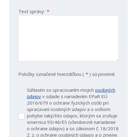
Text správy
*
Položky označené hviezdičkou (
*
) sú povinné.
Súhlasím so spracovaním mojich
osobných
údajov
v súlade s nariadením EPaR EÚ
2016/679 o ochrane fyzických osôb pri
spracúvaní osobných údajov a o voľnom
pohybe takýchto údajov, ktorým sa zrušuje
Súhlasím
smernica 95/46/ES (všeobecné nariadenie
so
o ochrane údajov) a so zákonom č. 18/2018
spracovaním
Z. z. o ochrane osobných údajov a o zmene
mojich