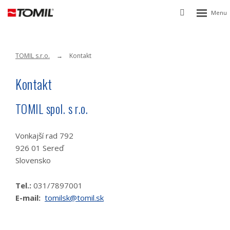
Rozbalen
Vyhledávání
menu
TOMIL s.r.o.
Kontakt
Kontakt
TOMIL spol. s r.o.
Vonkajší rad 792
926 01 Sereď
Slovensko
Tel.:
031/7897001
E-mail:
tomilsk@tomil.sk