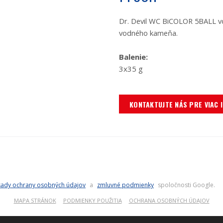
Dr. Devil WC BiCOLOR 5BALL voň
vodného kameňa.
Balenie:
3x35 g
KONTAKTUJTE NÁS PRE VIAC 
ady ochrany osobných údajov
a
zmluvné podmienky
spoločnosti Google.
MAPA STRÁNOK
PODMIENKY POUŽITIA
OCHRANA OSOBNÝCH ÚDAJOV