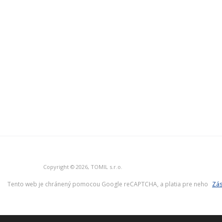
Copyright © 2026, TOMIL s.r.o.
Tento web je chránený pomocou Google reCAPTCHA, a platia pre neho
Zás