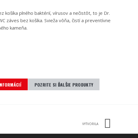
šíka plného baktérií, vírusov a nečistôt, to je Dr.
záves bez košíka. Svieža vôňa, čistí a preventívne
ného kameňa.
INFORMÁCIÍ
POZRITE SI ĎALŠIE PRODUKTY
VYTVORILA