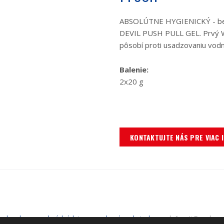
ABSOLÚTNE HYGIENICKÝ - bez ko
DEVIL PUSH PULL GEL. Prvý WC 
pôsobí proti usadzovaniu vod
Balenie:
2x20 g
KONTAKTUJTE NÁS PRE VIAC 
ady ochrany osobných údajov
a
zmluvné podmienky
spoločnosti Google.