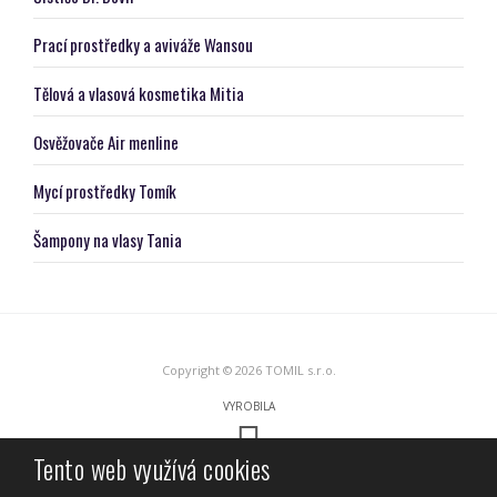
Prací prostředky a aviváže Wansou
Tělová a vlasová kosmetika Mitia
Osvěžovače Air menline
Mycí prostředky Tomík
Šampony na vlasy Tania
Copyright © 2026 TOMIL s.r.o.
VYROBILA
Tento web využívá cookies
Tento web je chráněn pomocí Google ReCAPTCHA a platí pro něj
zásady