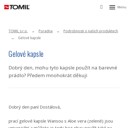
Rozbalen
Vyhledávání
menu
TOMIL s.r.o.
Poradna
Podrobnosti o našich produktech
Gelové kapsle
Gelové kapsle
Dobrý den, mohu tyto kapsle použít na barevné
prádlo? Předem mnohokrát děkuji
Dobrý den paní Dostálová,
prací gelové kapsle Wansou s Aloe vera (zelené) jsou
univerzální a můžete je tedy bez obav použít také na