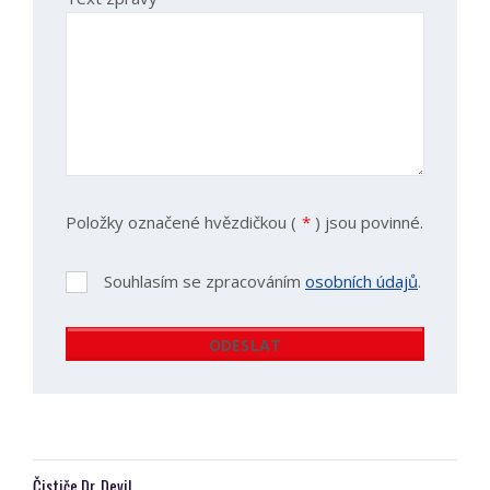
Položky označené hvězdičkou (
*
) jsou povinné.
Souhlasím se zpracováním
osobních údajů
.
Souhlasím
se
zpracováním
ODESLAT
osobních
Formulář
údajů
.
se
nepodařilo
odeslat.
Čističe Dr. Devil