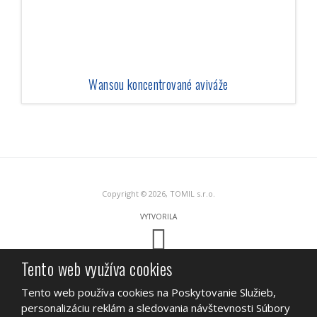
Wansou koncentrované aviváže
Copyright © 2026, TOMIL s.r.o.
VYTVORILA
Tento web využíva cookies
Tento web je chránený pomocou Google reCAPTCHA, a platia pre neho
Zásady ochrany osobných údajov
a
zmluvné podmienky
spoločnosti
Tento web používa cookies na Poskytovanie Služieb,
Google.
personalizáciu reklám a sledovania návštevnosti Súbory
MAPA STRÁNOK
PODMIENKY POUŽITIA
OCHRANA OSOBNÝCH ÚDAJOV