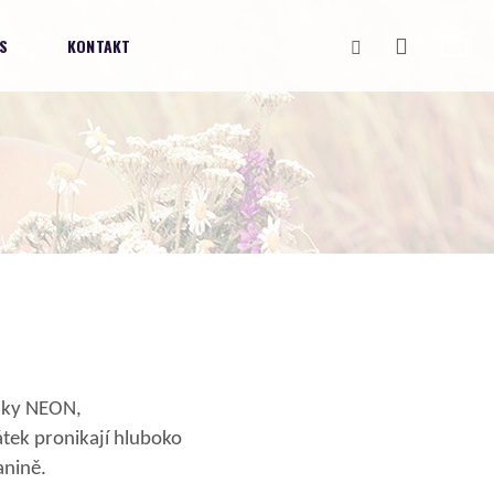
Vyhledávání
S
KONTAKT
edky NEON,
átek pronikají hluboko
 tkanině.