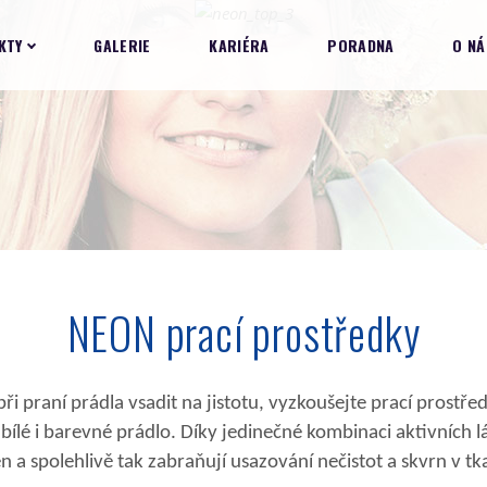
KTY
GALERIE
KARIÉRA
PORADNA
O NÁ
NEON prací prostředky
 při praní prádla vsadit na jistotu, vyzkoušejte prací prostř
bílé i barevné prádlo. Díky jedinečné kombinaci aktivních l
n a spolehlivě tak zabraňují usazování nečistot a skvrn v