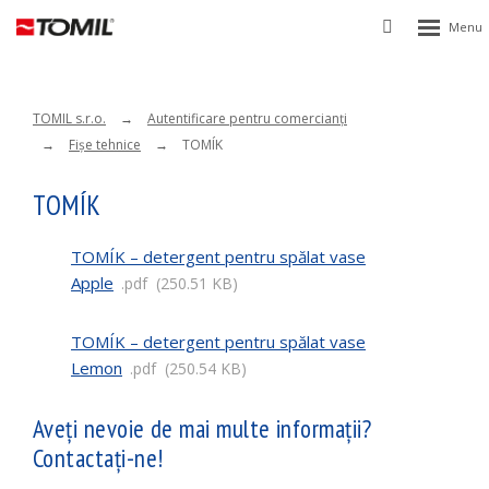
Rozbalen
Vyhledávání
menu
TOMIL s.r.o.
Autentificare pentru comercianţi
Fişe tehnice
TOMÍK
TOMÍK
TOMÍK – detergent pentru spălat vase
Apple
pdf
250.51 KB
TOMÍK – detergent pentru spălat vase
Lemon
pdf
250.54 KB
Aveți nevoie de mai multe informații?
Contactați-ne!