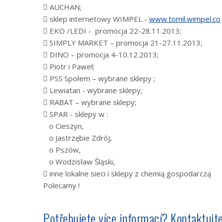
 AUCHAN;
 sklep internetowy WIMPEL -
www.tomil.wimpel.co
 EKO /LEDI - promocja 22-28.11.2013;
 SIMPLY MARKET – promocja 21-27.11.2013;
 DINO – promocja 4-10.12.2013;
 Piotr i Paweł;
 PSS Społem – wybrane sklepy ;
 Lewiatan - wybrane sklepy;
 RABAT – wybrane sklepy;
 SPAR - sklepy w :
o Cieszyn,
o Jastrzębie Zdrój,
o Pszów,
o Wodzisław Śląski,
 inne lokalne sieci i sklepy z chemią gospodarczą
Polecamy !
Potřebujete více informací? Kontaktujte