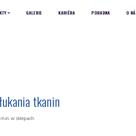
KTY
GALERIE
KARIÉRA
PORADNA
O NÁ
łukania tkanin
m.in. w sklepach: