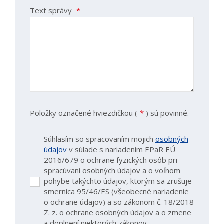
Text správy
*
Položky označené hviezdičkou (
*
) sú povinné.
Súhlasím so spracovaním mojich
osobných
údajov
v súlade s nariadením EPaR EÚ
2016/679 o ochrane fyzických osôb pri
spracúvaní osobných údajov a o voľnom
pohybe takýchto údajov, ktorým sa zrušuje
Súhlasím
smernica 95/46/ES (všeobecné nariadenie
so
o ochrane údajov) a so zákonom č. 18/2018
spracovaním
Z. z. o ochrane osobných údajov a o zmene
mojich
a doplnení niektorých zákonov.
osobných