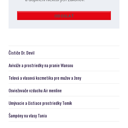
údajov
v
ODOSLAŤ
súlade
Formulár
s
nariadením
sa
EPaR
nepodarilo
EÚ
2016/679
odoslať
Čističe Dr. Devil
o
ochrane
Aviváže a prostriedky na pranie Wansou
fyzických
osôb
Telová a vlasová kozmetika pre mužov a ženy
pri
spracúvaní
osobných
Osviežovače vzduchu Air menline
údajov
a
Umývacie a čistiace prostriedky Tomík
o
voľnom
Šampóny na vlasy Tania
pohybe
takýchto