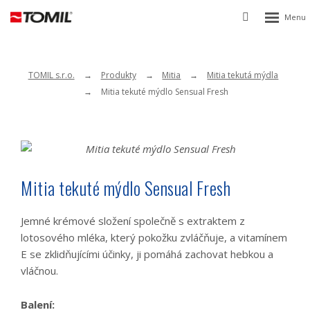
Rozbalen
Vyhledávání
menu
TOMIL s.r.o.
Produkty
Mitia
Mitia tekutá mýdla
Mitia tekuté mýdlo Sensual Fresh
Mitia tekuté mýdlo Sensual Fresh
Jemné krémové složení společně s extraktem z
lotosového mléka, který pokožku zvláčňuje, a vitamínem
E se zklidňujícími účinky, ji pomáhá zachovat hebkou a
vláčnou.
Balení: