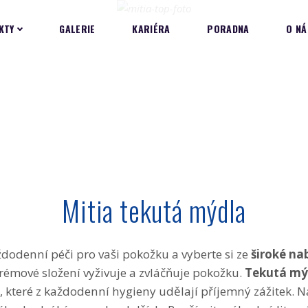
KTY
GALERIE
KARIÉRA
PORADNA
O NÁ
Mitia tekutá mýdla
aždodenní péči pro vaši pokožku a vyberte si ze
široké na
krémové složení vyživuje a zvláčňuje pokožku.
Tekutá mýd
, které z každodenní hygieny udělají příjemný zážitek.