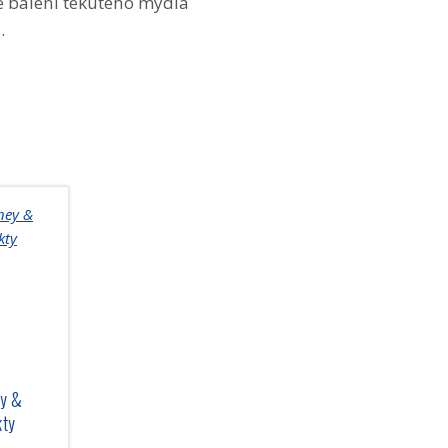
é balení tekutého mýdla
m
.
ey &
kty