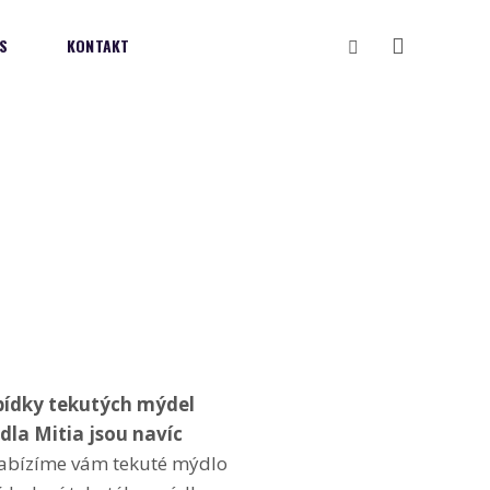
Vyhledávání
S
KONTAKT
bídky tekutých mýdel
la Mitia jsou navíc
 Nabízíme vám tekuté mýdlo