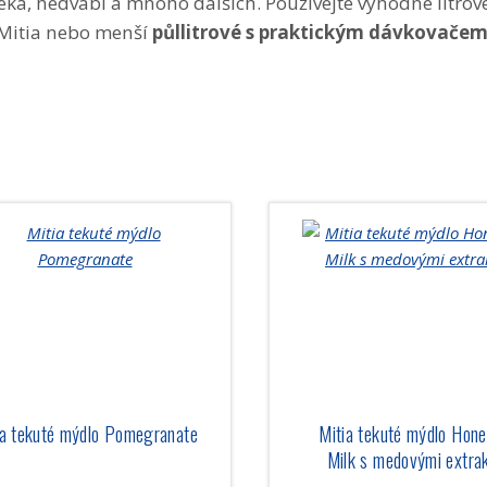
éka, hedvábí a mnoho dalších. Používejte výhodné litrov
Mitia nebo menší
půllitrové s praktickým dávkovače
ia tekuté mýdlo Pomegranate
Mitia tekuté mýdlo Hon
Milk s medovými extra