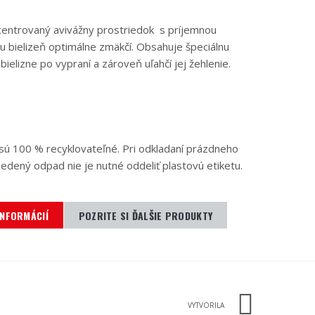
entrovaný avivážny prostriedok s príjemnou
u bielizeň optimálne zmäkčí. Obsahuje špeciálnu
 bielizne po vypraní a zároveň uľahčí jej žehlenie.
 sú 100 % recyklovateľné. Pri odkladaní prázdneho
edený odpad nie je nutné oddeliť plastovú etiketu.
INFORMÁCIÍ
POZRITE SI ĎALŠIE PRODUKTY
VYTVORILA