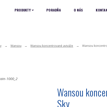
PRODUKTY
PORADŇA
O NÁS
KONTA
y
Wansou
Wansou koncentrované aviváže
Wansou koncentro
Wansou koncen
Sky